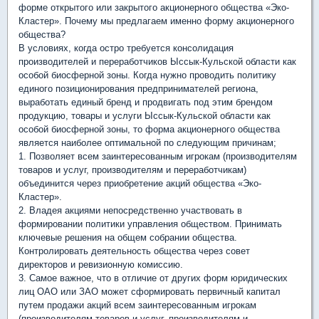
форме открытого или закрытого акционерного общества «Эко-
Кластер». Почему мы предлагаем именно форму акционерного
общества?
В условиях, когда остро требуется консолидация
производителей и переработчиков Ыссык-Кульской области как
особой биосферной зоны. Когда нужно проводить политику
единого позиционирования предпринимателей региона,
выработать единый бренд и продвигать под этим брендом
продукцию, товары и услуги Ыссык-Кульской области как
особой биосферной зоны, то форма акционерного общества
является наиболее оптимальной по следующим причинам;
1. Позволяет всем заинтересованным игрокам (производителям
товаров и услуг, производителям и переработчикам)
объединится через приобретение акций общества «Эко-
Кластер».
2. Владея акциями непосредственно участвовать в
формировании политики управления обществом. Принимать
ключевые решения на общем собрании общества.
Контролировать деятельность общества через совет
директоров и ревизионную комиссию.
3. Самое важное, что в отличие от других форм юридических
лиц ОАО или ЗАО может сформировать первичный капитал
путем продажи акций всем заинтересованным игрокам
(производителям товаров и услуг, производителям и