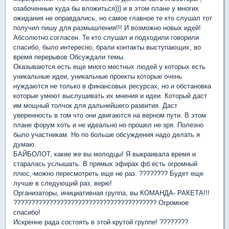
озабоченные куда бы вложиться))) и в этом плане у многих
ожидания не оправдались, но самое главное те кто слушал тот
получил пишу для размышления!!! И возможно новых идей!
Абсолютно согласен. Те кто слушал и подходили говорили
спасибо, было интересно, брали контакты выступающих, во
время перерывов Обсуждали темы.
Оказываются есть еще много местных людей у которых есть
уникальные идеи, уникальные проекты которые очень
нуждаются не только в финансовых ресурсах, но и обстановка
которые умеют выслушивать их мнения и идеи. Который даст
им мощный толчок для дальнейшего развития. Даст
уверенность в том что они двигаются на верном пути. В этом
плане форум хоть и не идеально но прошел не зря. Полезно
было участникам. Но по больше обсуждения надо делать я
думаю.
БАЙБОЛОТ, какие же вы молодцы! Я выкраивала время и
старалась услышать. В прямых эфирах фб есть огромный
плюс,-можно пересмотреть еще не раз. ???????? Будет еще
лучше в следующий раз, верю!
Организаторы, инициативная группа, вы КОМАНДА- РАКЕТА!!!
???????????????????????????????????????? Огромное
спасибо!
Искренне рада состоять в этой крутой группе! ????????