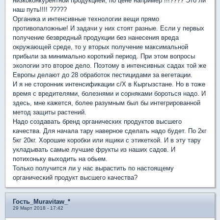
низкоконкурентной продукцией, по цене например !!!???? Это ли
наш путь!!!! ?????
Органика и интенсивные технологии вещи прямо
противопаложные! И задачи у них стоят разные. Если у первых
получение безвредный продукции без нанесения вреда
окружающей среде, то у вторых получение максимальной
прибыли за минимально короткий период. При этом вопросы
экологии это второе дело. Поэтому в интенсивных садах той же
Европы делают до 28 обработок пестицидами за вегетации.
И я не сторонник интенсификации с/Х в Кыргызстане. Но в тоже
время с вредителями, болезнями и сорняками бороться надо. И
здесь, мне кажется, более разумным был бы интегрированной
метод защиты растений.
Надо создавать бренд органических продуктов высшего
качества. Для начала тару наверное сделать надо будет. По 2кг
5кг 20кг. Хорошие коробки или ящики с этикеткой. И в эту тару
укладывать самые лучшие фрукты из наших садов. И
потихоньку выходить на обьем.
Только получится ли у нас вырастить по настоящему
органический продукт высшего качества?
Гость_Muravitaw_*
29 Март 2018 - 17:42