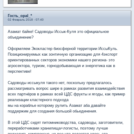
Гость_opal_*
02 Февраль 2018 - 07:40
Азамат байке! Садоводы Иссык-Куля это официальное
объединение?
Оформляем Экокластер биосферной территории ИссыКуль.
Позиционируемых как зонтичную организацию для 4экспорт
ориентированных секторов экономики нашего региона- это
агросектора, туризм, горнодобывающая и энергетика как в
перспективе!
Садоводы иссыкуля такого нет, поскольку предлагалось
рассматривать вопрос шире в рамках развития взаимодействия
всех партнёров в рамках всей ЦДС фрукты и ягоды, как пример
реализации кластерного подхода
мы на кораблье которому рулить Азамат аба давайте
поддержим для создания большой обьединения.
В этой ЦДС сидят питомниководства, садоводы, заготовители,
переработчиками хранилища+логисты, поэтому лучше
подходить комплексно, но все что делается здесь это