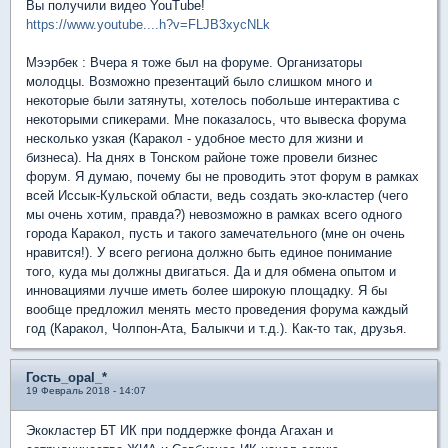
Вы получили видео YouTube!
https://www.youtube....h?v=FLJB3xycNLk
Мээрбек : Вчера я тоже был на форуме. Организаторы
молодцы. Возможно презентаций было слишком много и
некоторые были затянуты, хотелось побольше интерактива с
некоторыми спикерами. Мне показалось, что вывеска форума
несколько узкая (Каракол - удобное место для жизни и
бизнеса). На днях в Тонском районе тоже провели бизнес
форум. Я думаю, почему бы не проводить этот форум в рамках
всей Иссык-Кульской области, ведь создать эко-кластер (чего
мы очень хотим, правда?) невозможно в рамках всего одного
города Каракол, пусть и такого замечательного (мне он очень
нравится!). У всего региона должно быть единое понимание
того, куда мы должны двигаться. Да и для обмена опытом и
инновациями лучше иметь более широкую площадку. Я бы
вообще предложил менять место проведения форума каждый
год (Каракол, Чолпон-Ата, Балыкчи и т.д.). Как-то так, друзья.
Гость_opal_*
19 Февраль 2018 - 14:07
Экокластер БТ ИК при поддержке фонда Агахан и