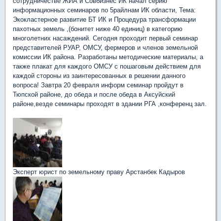
сотрудничестве ЖИА и Совбизнес ИК начал серию
информационных семинаров по 5райлнам ИК области, Тема:
Экокластерное развитие БТ ИК и Процедура трансформации
пахотных земель ,(бонитет ниже 40 единиц) в категорию
многолетних насаждений. Сегодня проходит первый семинар
представителей РУАР, ОМСУ, фермеров и членов земельной
комиссии ИК района. Разработаны методические материалы, а
также плакат для каждого ОМСУ с пошаговым действием для
каждой стороны из заинтересованных в решении данного
вопроса! Завтра 20 февраля информ семинар пройдут в
Тюпской районе, до обеда и после обеда в Аксуйский
районе,везде семинары проходят в здании РГА ,конференц зал.
Эксперт юрист по земельному праву Арстанбек Кадыров