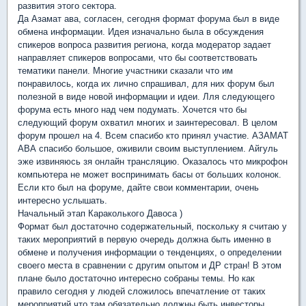
развития этого сектора.
Да Азамат ава, согласен, сегодня формат форума был в виде
обмена информации. Идея изначально была в обсуждения
спикеров вопроса развития региона, когда модератор задает
направляет спикеров вопросами, что бы соответствовать
тематики панели. Многие участники сказали что им
понравилось, когда их лично спрашивал, для них форум был
полезной в виде новой информации и идеи. Лля следующего
форума есть много над чем подумать. Хочется что бы
следующий форум охватил многих и заинтересовал. В целом
форум прошел на 4. Всем спасибо кто принял участие. АЗАМАТ
АВА спасибо большое, оживили своим выступлением. Айгуль
эже извиняюсь зя онлайн трансляцию. Оказалось что микрофон
компьютера не может воспринимать басы от больших колонок.
Если кто был на форуме, дайте свои комментарии, очень
интересно услышать.
Начальный этап Караколького Давоса )
Формат был достаточно содержательный, поскольку я считаю у
таких мероприятий в первую очередь должна быть именно в
обмене и получения информации о тенденциях, о определении
своего места в сравнении с другим опытом и ДР стран! В этом
плане было достаточно интересно собраны темы. Но как
правило сегодня у людей сложилось впечатление от таких
мероприятий что там обязательно должны быть инвесторы ,