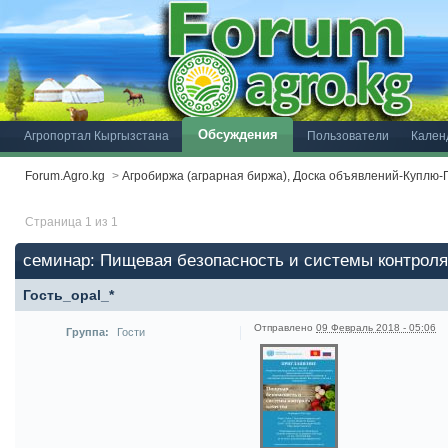
Обсуждения
Агропортал Кыргызстана
Пользователи
Кален
Forum.Agro.kg
>
Агробиржа (аграрная биржа), Доска объявлений-Куплю
Страница 1 из 1
семинар: Пищевая безопасность и системы контроля
Гость_opal_*
Отправлено
09 Февраль 2018 - 05:06
Группа:
Гости