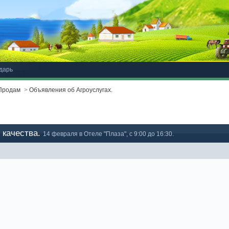
дарь
-Продам
>
Объявления об Агроуслугах.
 качества.
14 февраля в Отеле "Плаза", с 9:00 до 16:30.