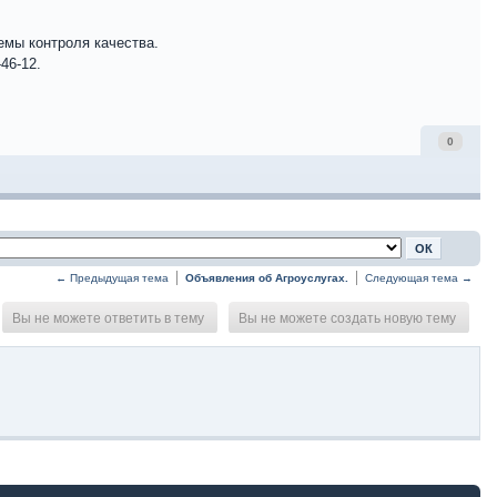
емы контроля качества.
46-12.
0
← Предыдущая тема
Объявления об Агроуслугах.
Следующая тема →
Вы не можете ответить в тему
Вы не можете создать новую тему