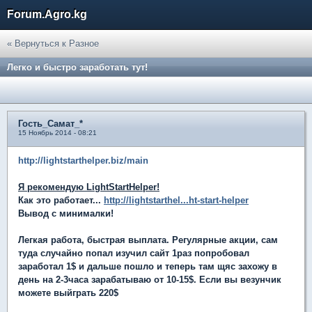
Forum.Agro.kg
« Вернуться к Разное
Легко и быстро заработать тут!
Гость_Самат_*
15 Ноябрь 2014 - 08:21
http://lightstarthelper.biz/main
Я рекомендую LightStartHelper!
Как это работает...
http://lightstarthel...ht-start-helper
Вывод с минималки!
Легкая работа, быстрая выплата. Регулярные акции, сам
туда случайно попал изучил сайт 1раз попробовал
заработал 1$ и дальше пошло и теперь там щяс захожу в
день на 2-3часа зарабатываю от 10-15$. Если вы везунчик
можете выйграть 220$