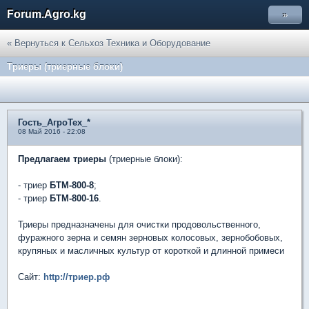
Forum.Agro.kg
»
« Вернуться к Сельхоз Техника и Оборудование
Триеры (триерные блоки)
Гость_АгроТех_*
08 Май 2016 - 22:08
Предлагаем триеры
(триерные блоки):
- триер
БТМ-800-8
;
- триер
БТМ-800-16
.
Триеры предназначены для очистки продовольственного,
фуражного зерна и семян зерновых колосовых, зернобобовых,
крупяных и масличных культур от короткой и длинной примеси
Сайт:
http://триер.рф