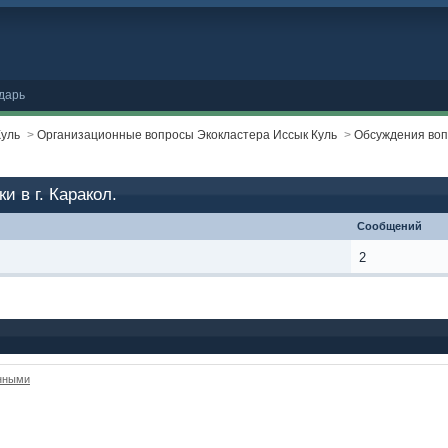
дарь
Куль
>
Организационные вопросы Экокластера Иссык Куль
>
Обсуждения вопр
 в г. Каракол.
Сообщений
2
анными