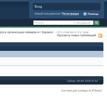
Вход
Новый пользователь?
Регистрация
Помощь
Обсуждения
оса организации ярмарки в г. Каракол.
>
Кто отвечал в эту тему
Просмотр новых публикаций
Сейчас: 08 Авг 2026 07:01
Система для сообществ IP.Board