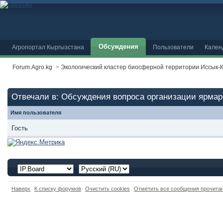
Обсуждения
Агропортал Кыргызстана
Пользователи
Кален
Forum.Agro.kg
>
Экологический кластер биосферной территории Иссык-
Отвечали в: Обсуждения вопроса организации ярмарки
Имя пользователя
Гость
Наверх
К списку форумов
Очистить cookies
Отметить все сообщения прочит