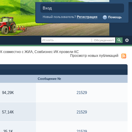
Вход
Новый пользователь?
Регистрация
Помощь
Обсуждения
ИК совместно с ЖИА, Совбизнес ИК провели КС
Просмотр новых публикаций
Сообщение №
94,29К
21529
57,14К
21529
35,1К
21529