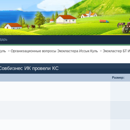
дарь
Куль
>
Организационные вопросы Экокластера Иссык Куль
>
Экокластер БТ 
Совбизнес ИК провели КС
Размер: